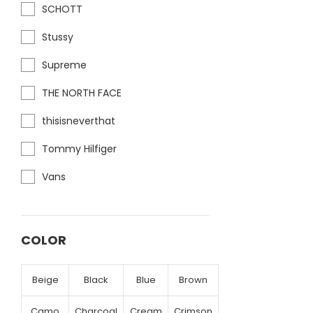
SCHOTT
Stussy
Supreme
THE NORTH FACE
thisisneverthat
Tommy Hilfiger
Vans
COLOR
Beige
Black
Blue
Brown
Camo
Charcoal
Cream
Crimson