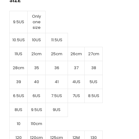
SIZE
Only
9.5US
one
size
10.5US
10US
11.5US
11US
21cm
25cm
26cm
27cm
28cm
35
36
37
38
39
40
41
4US
5US
6.5US
6US
7.5US
7US
8.5US
8US
9.5US
9US
10
110cm
120
120cm
125cm
12M
130