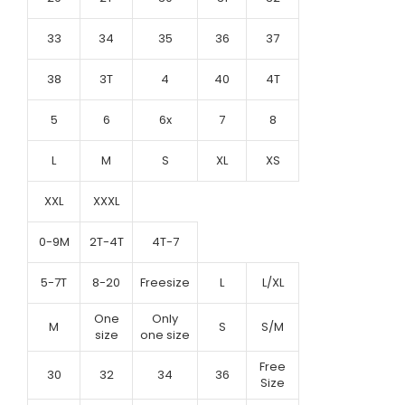
33
34
35
36
37
38
3T
4
40
4T
5
6
6x
7
8
L
M
S
XL
XS
XXL
XXXL
0-9M
2T-4T
4T-7
5-7T
8-20
Freesize
L
L/XL
One
Only
M
S
S/M
size
one size
Free
30
32
34
36
Size