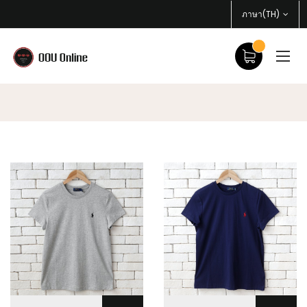
ภาษา(TH)