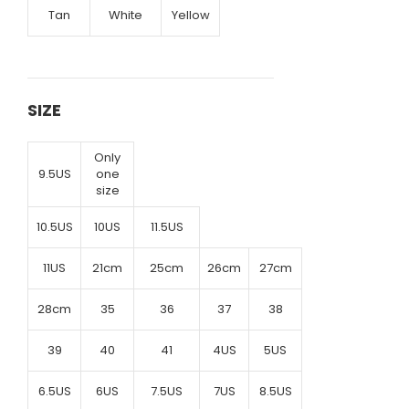
Tan
White
Yellow
SIZE
Only
9.5US
one
size
10.5US
10US
11.5US
11US
21cm
25cm
26cm
27cm
28cm
35
36
37
38
39
40
41
4US
5US
6.5US
6US
7.5US
7US
8.5US