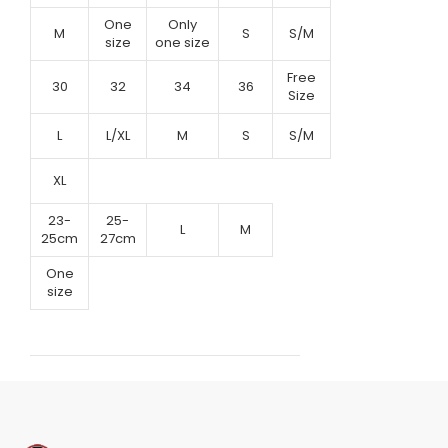
One
Only
M
S
S/M
size
one size
Free
30
32
34
36
Size
L
L/XL
M
S
S/M
XL
23-
25-
L
M
25cm
27cm
One
size