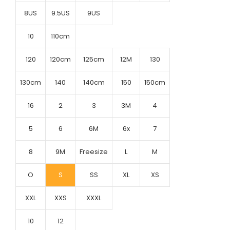
8US
9.5US
9US
10
110cm
120
120cm
125cm
12M
130
130cm
140
140cm
150
150cm
16
2
3
3M
4
5
6
6M
6x
7
8
9M
Freesize
L
M
O
S
SS
XL
XS
XXL
XXS
XXXL
10
12