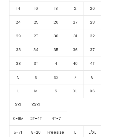
14
16
18
2
20
24
25
26
27
28
29
2T
30
31
32
33
34
35
36
37
38
3T
4
40
4T
5
6
6x
7
8
L
M
S
XL
XS
XXL
XXXL
0-9M
2T-4T
4T-7
5-7T
8-20
Freesize
L
L/XL