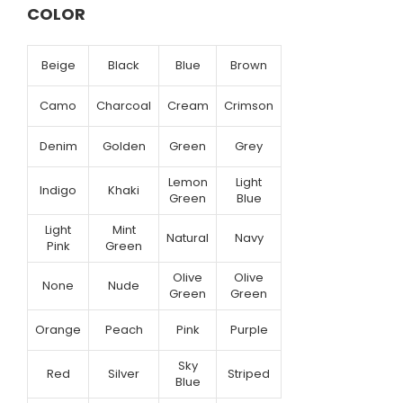
COLOR
Beige
Black
Blue
Brown
Camo
Charcoal
Cream
Crimson
Denim
Golden
Green
Grey
Lemon
Light
Indigo
Khaki
Green
Blue
Light
Mint
Natural
Navy
Pink
Green
Olive
Olive
None
Nude
Green
Green
Orange
Peach
Pink
Purple
Sky
Red
Silver
Striped
Blue