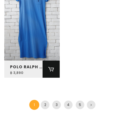
POLO RALPH LAUREN WOMEN COTTON CREWNECK POCKET TEE DRESS
฿ 3,890
1
2
3
4
5