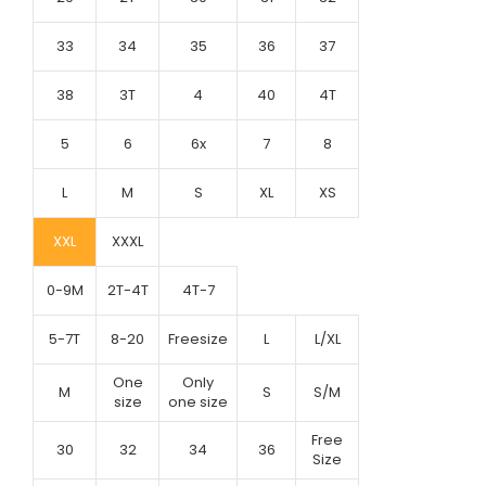
33
34
35
36
37
38
3T
4
40
4T
5
6
6x
7
8
L
M
S
XL
XS
XXL
XXXL
0-9M
2T-4T
4T-7
5-7T
8-20
Freesize
L
L/XL
One
Only
M
S
S/M
size
one size
Free
30
32
34
36
Size