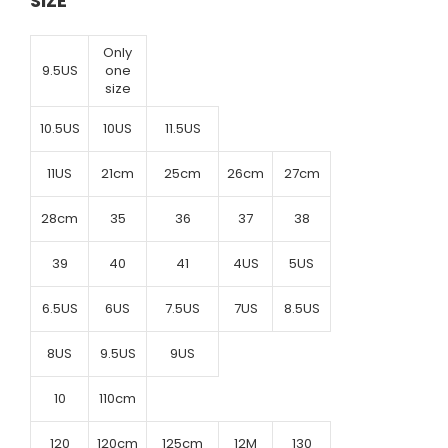
SIZE
Only
9.5US
one
size
10.5US
10US
11.5US
11US
21cm
25cm
26cm
27cm
28cm
35
36
37
38
39
40
41
4US
5US
6.5US
6US
7.5US
7US
8.5US
8US
9.5US
9US
10
110cm
120
120cm
125cm
12M
130