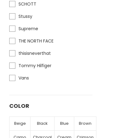
SCHOTT
Stussy
Supreme
THE NORTH FACE
thisisneverthat
Tommy Hilfiger
Vans
COLOR
Beige
Black
Blue
Brown
Camo
Charcoal
Cream
Crimson