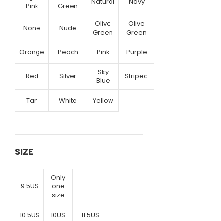
Natural
Navy
Pink
Green
Olive
Olive
None
Nude
Green
Green
Orange
Peach
Pink
Purple
Sky
Red
Silver
Striped
Blue
Tan
White
Yellow
SIZE
Only
9.5US
one
size
10.5US
10US
11.5US