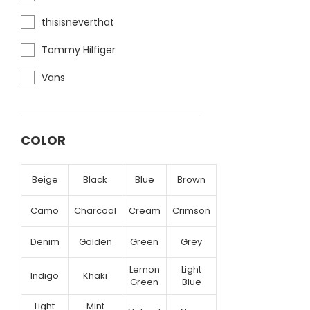
thisisneverthat
Tommy Hilfiger
Vans
COLOR
Beige
Black
Blue
Brown
Camo
Charcoal
Cream
Crimson
Denim
Golden
Green
Grey
Lemon
Light
Indigo
Khaki
Green
Blue
Light
Mint