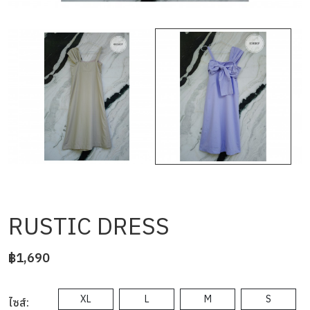
RUSTIC DRESS
฿1,690
XL
L
M
S
ไซส์: