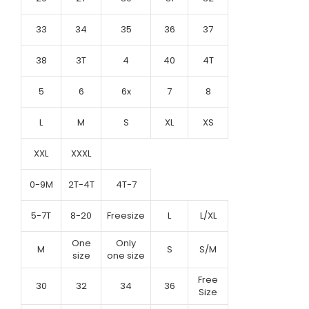
33
34
35
36
37
38
3T
4
40
4T
5
6
6x
7
8
L
M
S
XL
XS
XXL
XXXL
0-9M
2T-4T
4T-7
5-7T
8-20
Freesize
L
L/XL
One
Only
M
S
S/M
size
one size
Free
30
32
34
36
Size