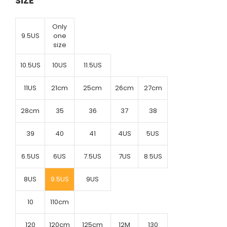
SIZE
Only
9.5US
one
size
10.5US
10US
11.5US
11US
21cm
25cm
26cm
27cm
28cm
35
36
37
38
39
40
41
4US
5US
6.5US
6US
7.5US
7US
8.5US
8US
9.5US
9US
10
110cm
120
120cm
125cm
12M
130