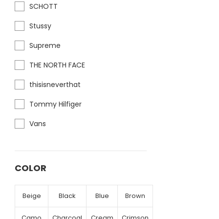
SCHOTT
Stussy
Supreme
THE NORTH FACE
thisisneverthat
Tommy Hilfiger
Vans
COLOR
Beige
Black
Blue
Brown
Camo
Charcoal
Cream
Crimson