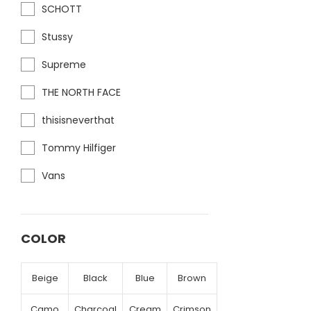
SCHOTT
Stussy
Supreme
THE NORTH FACE
thisisneverthat
Tommy Hilfiger
Vans
COLOR
Beige
Black
Blue
Brown
Camo
Charcoal
Cream
Crimson