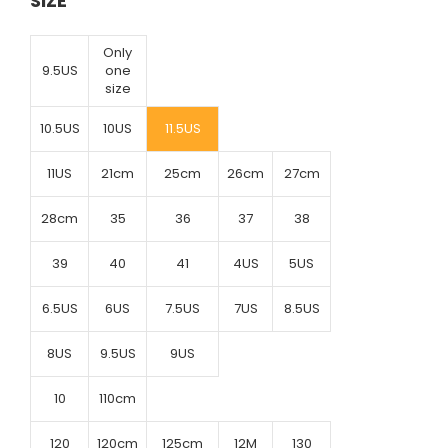
SIZE
Only
9.5US
one
size
10.5US
10US
11.5US
11US
21cm
25cm
26cm
27cm
28cm
35
36
37
38
39
40
41
4US
5US
6.5US
6US
7.5US
7US
8.5US
8US
9.5US
9US
10
110cm
120
120cm
125cm
12M
130