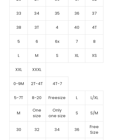
33
34
35
36
37
38
3T
4
40
4T
5
6
6x
7
8
L
M
S
XL
XS
XXL
XXXL
0-9M
2T-4T
4T-7
5-7T
8-20
Freesize
L
L/XL
One
Only
M
S
S/M
size
one size
Free
30
32
34
36
Size