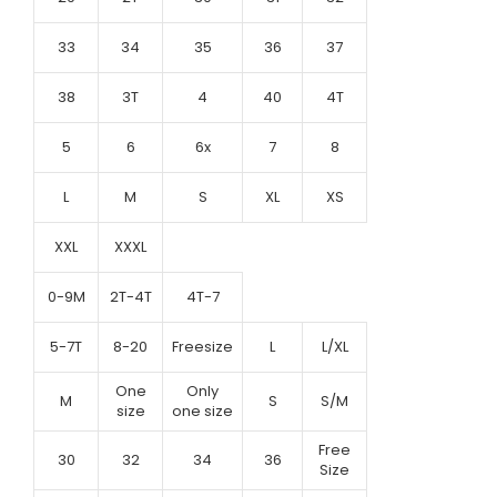
33
34
35
36
37
38
3T
4
40
4T
5
6
6x
7
8
L
M
S
XL
XS
XXL
XXXL
0-9M
2T-4T
4T-7
5-7T
8-20
Freesize
L
L/XL
One
Only
M
S
S/M
size
one size
Free
30
32
34
36
Size