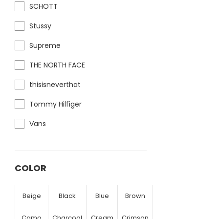
SCHOTT
Stussy
Supreme
THE NORTH FACE
thisisneverthat
Tommy Hilfiger
Vans
COLOR
Beige
Black
Blue
Brown
Camo
Charcoal
Cream
Crimson