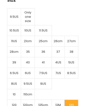
SIZE
Only
9.5US
one
size
10.5US
10US
11.5US
11US
21cm
25cm
26cm
27cm
28cm
35
36
37
38
39
40
41
4US
5US
6.5US
6US
7.5US
7US
8.5US
8US
9.5US
9US
10
110cm
120
120cm
125cm
12M
130