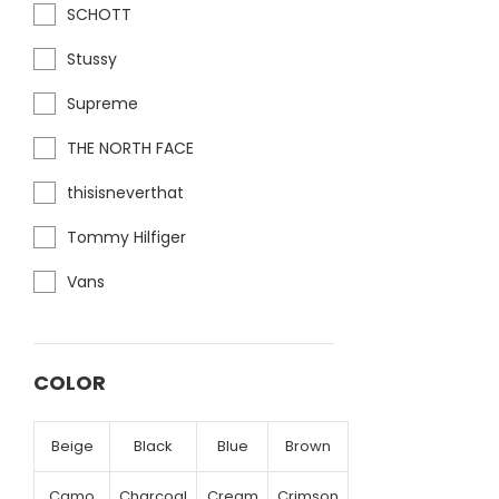
SCHOTT
Stussy
Supreme
THE NORTH FACE
thisisneverthat
Tommy Hilfiger
Vans
COLOR
Beige
Black
Blue
Brown
Camo
Charcoal
Cream
Crimson