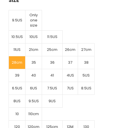
SIZE
Only
9.5US
one
size
10.5US
10US
11.5US
11US
21cm
25cm
26cm
27cm
28cm
35
36
37
38
39
40
41
4US
5US
6.5US
6US
7.5US
7US
8.5US
8US
9.5US
9US
10
110cm
120
120cm
125cm
12M
130