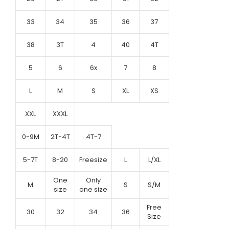
33
34
35
36
37
38
3T
4
40
4T
5
6
6x
7
8
L
M
S
XL
XS
XXL
XXXL
0-9M
2T-4T
4T-7
5-7T
8-20
Freesize
L
L/XL
One
Only
M
S
S/M
size
one size
Free
30
32
34
36
Size