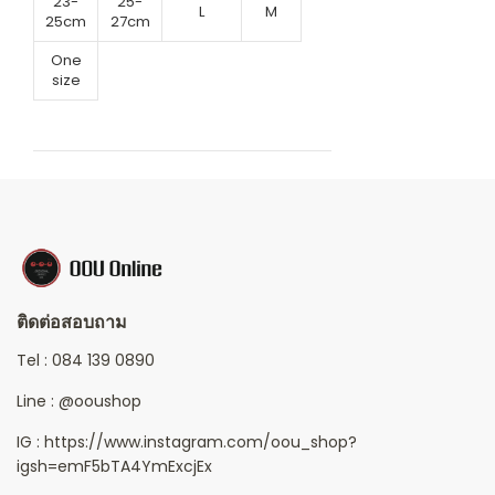
23-
25-
L
M
25cm
27cm
One
size
ติดต่อสอบถาม
Tel :
084 139 0890
Line :
@ooushop
IG : https://www.instagram.com/oou_shop?
igsh=emF5bTA4YmExcjEx