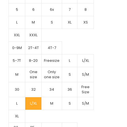
5
6
6x
7
8
L
M
S
XL
XS
XXL
XXXL
0-9M
2T-4T
4T-7
5-7T
8-20
Freesize
L
L/XL
One
Only
M
S
S/M
size
one size
Free
30
32
34
36
Size
L
L/XL
M
S
S/M
XL