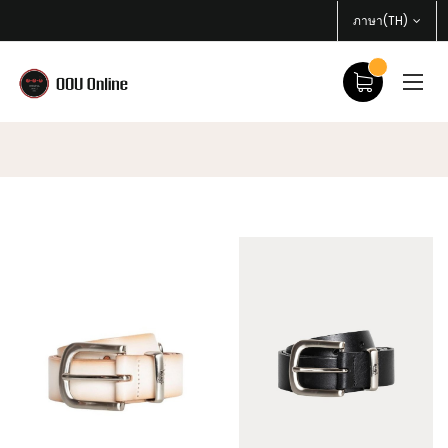
ภาษา(TH)