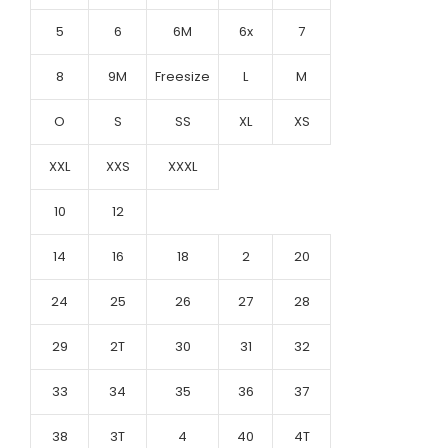
5
6
6M
6x
7
8
9M
Freesize
L
M
O
S
SS
XL
XS
XXL
XXS
XXXL
10
12
14
16
18
2
20
24
25
26
27
28
29
2T
30
31
32
33
34
35
36
37
38
3T
4
40
4T