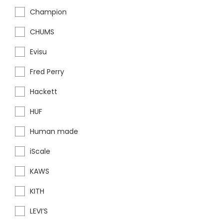
Champion
CHUMS
Evisu
Fred Perry
Hackett
HUF
Human made
iScale
KAWS
KITH
LEVI’S