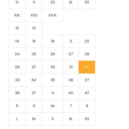
O
S
SS
XL
XS
XXL
XXS
XXXL
10
12
14
16
18
2
20
24
25
26
27
28
29
2T
30
31
32
33
34
35
36
37
38
3T
4
40
4T
5
6
6x
7
8
L
M
S
XL
XS