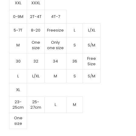
XXL
XXXL
0-9M
2T-4T
4T-7
5-7T
8-20
Freesize
L
L/XL
One
Only
M
S
S/M
size
one size
Free
30
32
34
36
Size
L
L/XL
M
S
S/M
XL
23-
25-
L
M
25cm
27cm
One
size