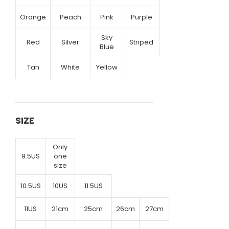
Orange
Peach
Pink
Purple
Sky
Red
Silver
Striped
Blue
Tan
White
Yellow
SIZE
Only
9.5US
one
size
10.5US
10US
11.5US
11US
21cm
25cm
26cm
27cm