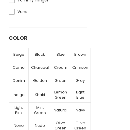
Tommy Hilfiger
Vans
COLOR
Beige
Black
Blue
Brown
Camo
Charcoal
Cream
Crimson
Denim
Golden
Green
Grey
Lemon
Light
Indigo
Khaki
Green
Blue
Light
Mint
Natural
Navy
Pink
Green
Olive
Olive
None
Nude
Green
Green