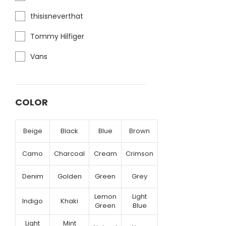
thisisneverthat
Tommy Hilfiger
Vans
COLOR
Beige
Black
Blue
Brown
Camo
Charcoal
Cream
Crimson
Denim
Golden
Green
Grey
Lemon
Light
Indigo
Khaki
Green
Blue
Light
Mint