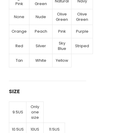
Natural
Navy
Pink
Green
Olive
Olive
None
Nude
Green
Green
Orange
Peach
Pink
Purple
Sky
Red
Silver
Striped
Blue
Tan
White
Yellow
SIZE
Only
9.5US
one
size
10.5US
10US
11.5US