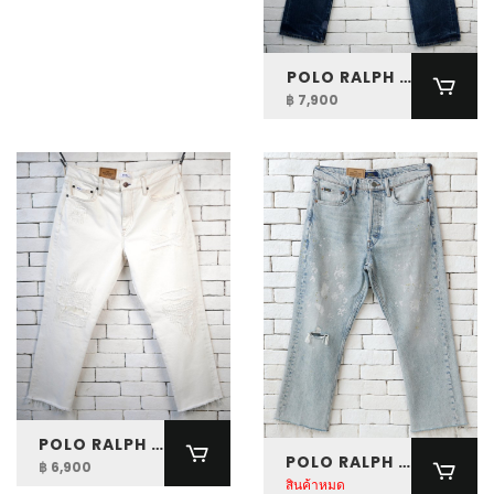
️POLO RALPH LAUREN WOMEN HIGH RISE RELAXED STRAIGHT JEAN
฿ 7,900
POLO RALPH LAUREN WOMEN RELAXED TAPERED PATCHWORK JEAN
POLO RALPH LAUREN WOMEN THE STRAIGHT LEG CROPPED JEAN
฿ 6,900
สินค้าหมด