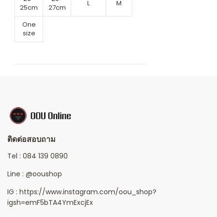
L
M
25cm
27cm
One
size
ติดต่อสอบถาม
Tel :
084 139 0890
Line :
@ooushop
IG : https://www.instagram.com/oou_shop?
igsh=emF5bTA4YmExcjEx