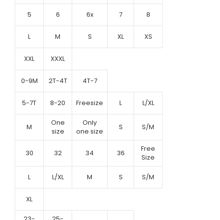
5
6
6x
7
8
L
M
S
XL
XS
XXL
XXXL
0-9M
2T-4T
4T-7
5-7T
8-20
Freesize
L
L/XL
One
Only
M
S
S/M
size
one size
Free
30
32
34
36
Size
L
L/XL
M
S
S/M
XL
23-
25-