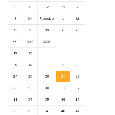
5
6
6M
6x
7
8
9M
Freesize
L
M
O
S
SS
XL
XS
XXL
XXS
XXXL
10
12
14
16
18
2
20
24
25
26
27
28
29
2T
30
31
32
33
34
35
36
37
38
3T
4
40
4T