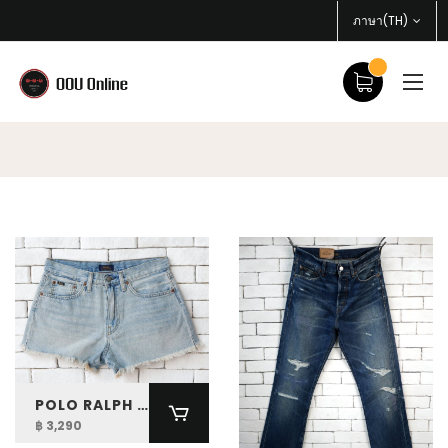
ภาษา(TH)
POLO RALPH LAUREN WOMEN CUT-OFF DENIM SHORT
฿ 3,290