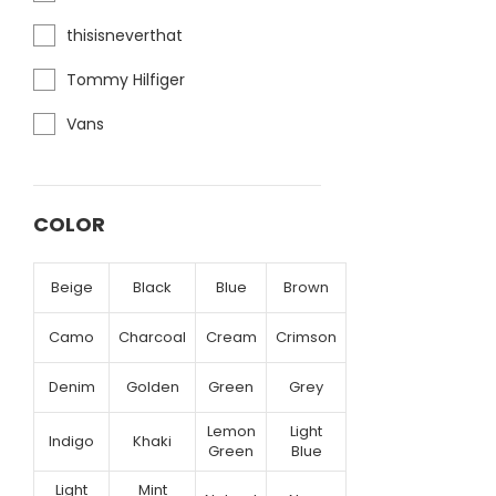
thisisneverthat
Tommy Hilfiger
Vans
COLOR
Beige
Black
Blue
Brown
Camo
Charcoal
Cream
Crimson
Denim
Golden
Green
Grey
Lemon
Light
Indigo
Khaki
Green
Blue
Light
Mint