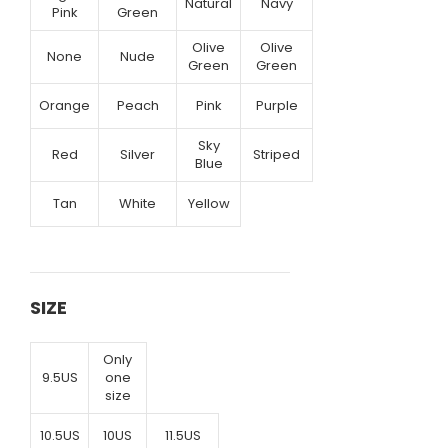
Natural
Navy
Pink
Green
Olive
Olive
None
Nude
Green
Green
Orange
Peach
Pink
Purple
Sky
Red
Silver
Striped
Blue
Tan
White
Yellow
SIZE
Only
9.5US
one
size
10.5US
10US
11.5US