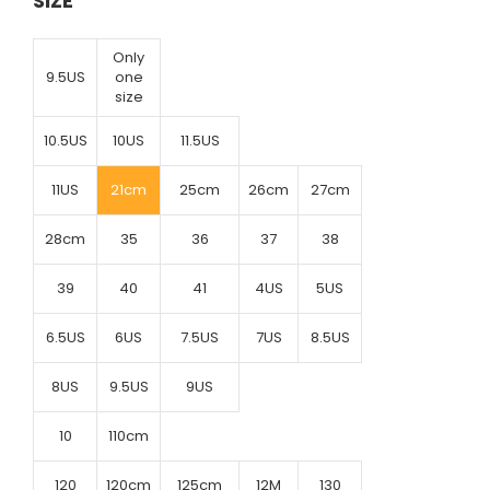
SIZE
Only
9.5US
one
size
10.5US
10US
11.5US
11US
21cm
25cm
26cm
27cm
28cm
35
36
37
38
39
40
41
4US
5US
6.5US
6US
7.5US
7US
8.5US
8US
9.5US
9US
10
110cm
120
120cm
125cm
12M
130