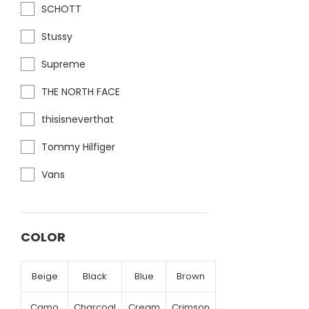
SCHOTT
Stussy
Supreme
THE NORTH FACE
thisisneverthat
Tommy Hilfiger
Vans
COLOR
Beige
Black
Blue
Brown
Camo
Charcoal
Cream
Crimson