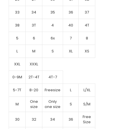
33
34
35
36
37
38
3T
4
40
4T
5
6
6x
7
8
L
M
S
XL
XS
XXL
XXXL
0-9M
2T-4T
4T-7
5-7T
8-20
Freesize
L
L/XL
One
Only
M
S
S/M
size
one size
Free
30
32
34
36
Size