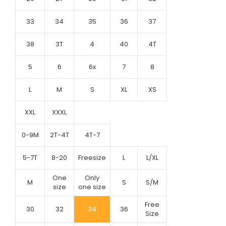
33
34
35
36
37
38
3T
4
40
4T
5
6
6x
7
8
L
M
S
XL
XS
XXL
XXXL
0-9M
2T-4T
4T-7
5-7T
8-20
Freesize
L
L/XL
One
Only
M
S
S/M
size
one size
Free
30
32
34
36
Size