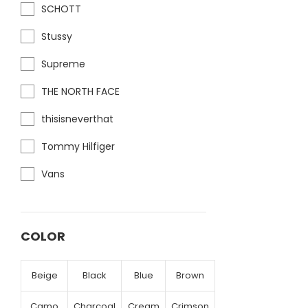
SCHOTT
Stussy
Supreme
THE NORTH FACE
thisisneverthat
Tommy Hilfiger
Vans
COLOR
Beige
Black
Blue
Brown
Camo
Charcoal
Cream
Crimson