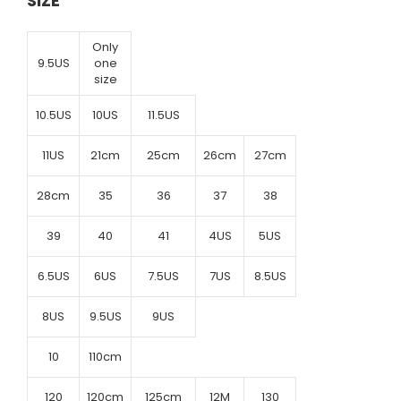
SIZE
Only
9.5US
one
size
10.5US
10US
11.5US
11US
21cm
25cm
26cm
27cm
28cm
35
36
37
38
39
40
41
4US
5US
6.5US
6US
7.5US
7US
8.5US
8US
9.5US
9US
10
110cm
120
120cm
125cm
12M
130