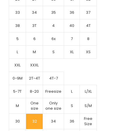
33
34
35
36
37
38
3T
4
40
4T
5
6
6x
7
8
L
M
S
XL
XS
XXL
XXXL
0-9M
2T-4T
4T-7
5-7T
8-20
Freesize
L
L/XL
One
Only
M
S
S/M
size
one size
Free
30
32
34
36
Size