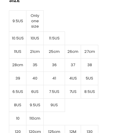
SIZE
Only
9.5US
one
size
10.5US
10US
11.5US
11US
21cm
25cm
26cm
27cm
28cm
35
36
37
38
39
40
41
4US
5US
6.5US
6US
7.5US
7US
8.5US
8US
9.5US
9US
10
110cm
120
120cm
125cm
12M
130