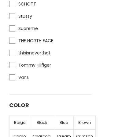
SCHOTT
Stussy
Supreme
THE NORTH FACE
thisisneverthat
Tommy Hilfiger
Vans
COLOR
Beige
Black
Blue
Brown
Camo
Charcoal
Cream
Crimson