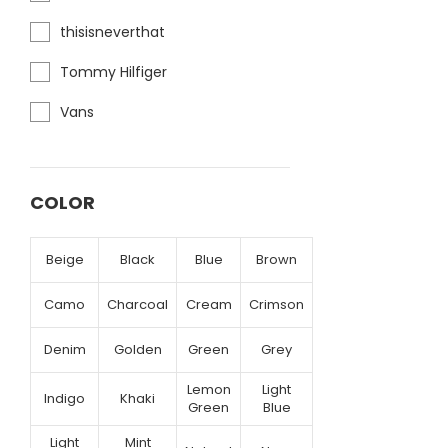
thisisneverthat
Tommy Hilfiger
Vans
COLOR
Beige
Black
Blue
Brown
Camo
Charcoal
Cream
Crimson
Denim
Golden
Green
Grey
Lemon
Light
Indigo
Khaki
Green
Blue
Light
Mint