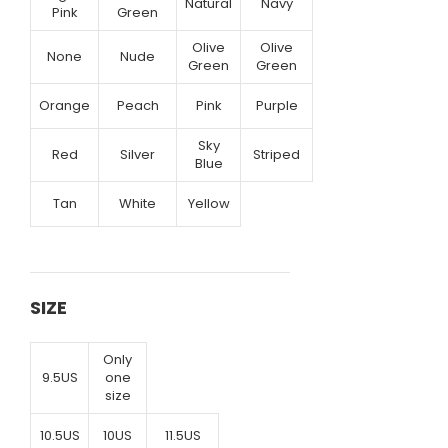
Natural
Navy
Pink
Green
Olive
Olive
None
Nude
Green
Green
Orange
Peach
Pink
Purple
Sky
Red
Silver
Striped
Blue
Tan
White
Yellow
SIZE
Only
9.5US
one
size
10.5US
10US
11.5US