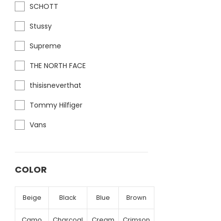
SCHOTT
Stussy
Supreme
THE NORTH FACE
thisisneverthat
Tommy Hilfiger
Vans
COLOR
Beige
Black
Blue
Brown
Camo
Charcoal
Cream
Crimson