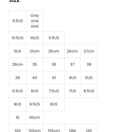
SIZE
Only
9.5US
one
size
10.5US
10US
11.5US
11US
21cm
25cm
26cm
27cm
28cm
35
36
37
38
39
40
41
4US
5US
6.5US
6US
7.5US
7US
8.5US
8US
9.5US
9US
10
110cm
120
120cm
125cm
12M
130