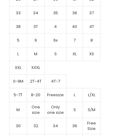
33
34
35
36
37
38
3T
4
40
4T
5
6
6x
7
8
L
M
S
XL
XS
XXL
XXXL
0-9M
2T-4T
4T-7
5-7T
8-20
Freesize
L
L/XL
One
Only
M
S
S/M
size
one size
Free
30
32
34
36
Size