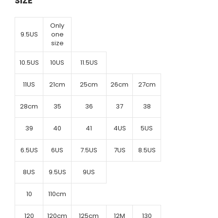
SIZE
Only
9.5US
one
size
10.5US
10US
11.5US
11US
21cm
25cm
26cm
27cm
28cm
35
36
37
38
39
40
41
4US
5US
6.5US
6US
7.5US
7US
8.5US
8US
9.5US
9US
10
110cm
120
120cm
125cm
12M
130