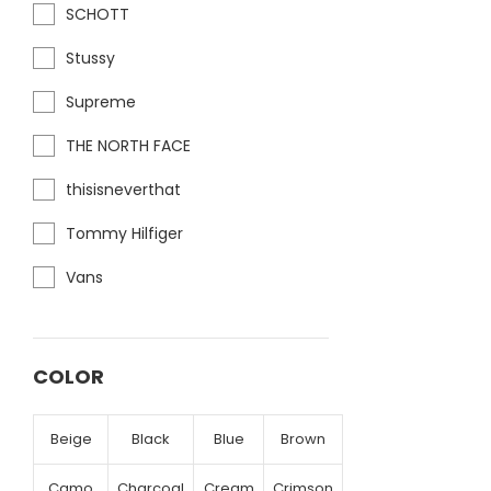
SCHOTT
Stussy
Supreme
THE NORTH FACE
thisisneverthat
Tommy Hilfiger
Vans
COLOR
Beige
Black
Blue
Brown
Camo
Charcoal
Cream
Crimson