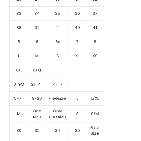
33
34
35
36
37
38
3T
4
40
4T
5
6
6x
7
8
L
M
S
XL
XS
XXL
XXXL
0-9M
2T-4T
4T-7
5-7T
8-20
Freesize
L
L/XL
One
Only
M
S
S/M
size
one size
Free
30
32
34
36
Size