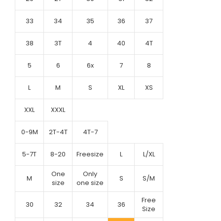
33
34
35
36
37
38
3T
4
40
4T
5
6
6x
7
8
L
M
S
XL
XS
XXL
XXXL
0-9M
2T-4T
4T-7
5-7T
8-20
Freesize
L
L/XL
One
Only
M
S
S/M
size
one size
Free
30
32
34
36
Size