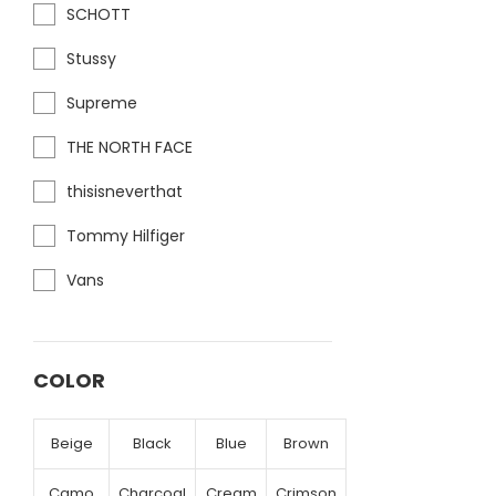
SCHOTT
Stussy
Supreme
THE NORTH FACE
thisisneverthat
Tommy Hilfiger
Vans
COLOR
Beige
Black
Blue
Brown
Camo
Charcoal
Cream
Crimson