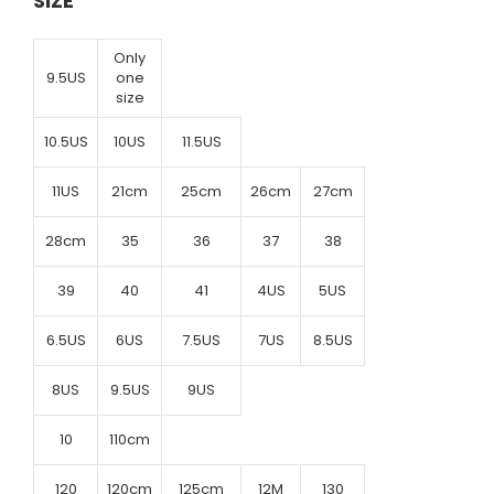
SIZE
Only
9.5US
one
size
10.5US
10US
11.5US
11US
21cm
25cm
26cm
27cm
28cm
35
36
37
38
39
40
41
4US
5US
6.5US
6US
7.5US
7US
8.5US
8US
9.5US
9US
10
110cm
120
120cm
125cm
12M
130