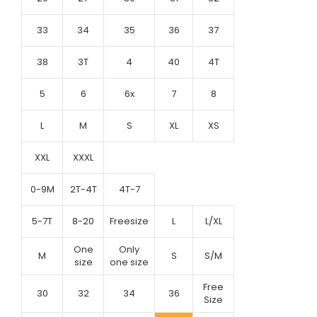
33
34
35
36
37
38
3T
4
40
4T
5
6
6x
7
8
L
M
S
XL
XS
XXL
XXXL
0-9M
2T-4T
4T-7
5-7T
8-20
Freesize
L
L/XL
One
Only
M
S
S/M
size
one size
Free
30
32
34
36
Size