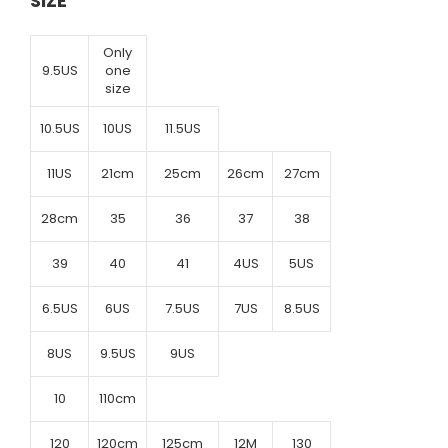
SIZE
Only
9.5US
one
size
10.5US
10US
11.5US
11US
21cm
25cm
26cm
27cm
28cm
35
36
37
38
39
40
41
4US
5US
6.5US
6US
7.5US
7US
8.5US
8US
9.5US
9US
10
110cm
120
120cm
125cm
12M
130