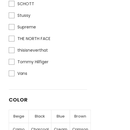
SCHOTT
Stussy
Supreme
THE NORTH FACE
thisisneverthat
Tommy Hilfiger
Vans
COLOR
Beige
Black
Blue
Brown
Camo
Charcoal
Cream
Crimson