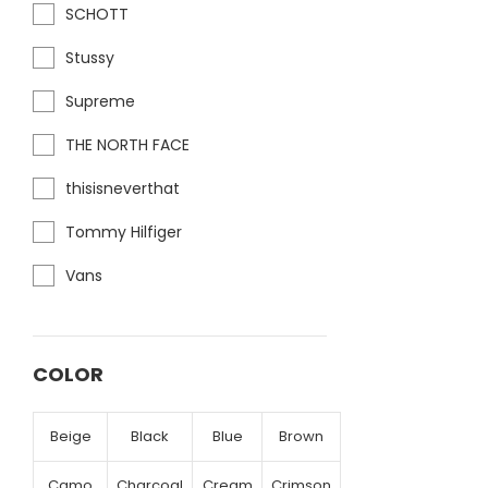
SCHOTT
Stussy
Supreme
THE NORTH FACE
thisisneverthat
Tommy Hilfiger
Vans
COLOR
Beige
Black
Blue
Brown
Camo
Charcoal
Cream
Crimson