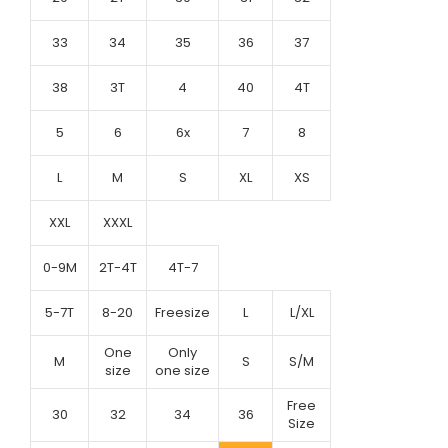
33
34
35
36
37
38
3T
4
40
4T
5
6
6x
7
8
L
M
S
XL
XS
XXL
XXXL
0-9M
2T-4T
4T-7
5-7T
8-20
Freesize
L
L/XL
One
Only
M
S
S/M
size
one size
Free
30
32
34
36
Size