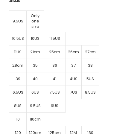
SIZE
Only
9.5US
one
size
10.5US
10US
11.5US
11US
21cm
25cm
26cm
27cm
28cm
35
36
37
38
39
40
41
4US
5US
6.5US
6US
7.5US
7US
8.5US
8US
9.5US
9US
10
110cm
120
120cm
125cm
12M
130