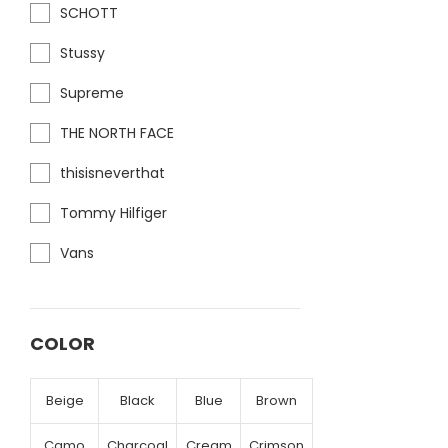
SCHOTT
Stussy
Supreme
THE NORTH FACE
thisisneverthat
Tommy Hilfiger
Vans
COLOR
Beige
Black
Blue
Brown
Camo
Charcoal
Cream
Crimson