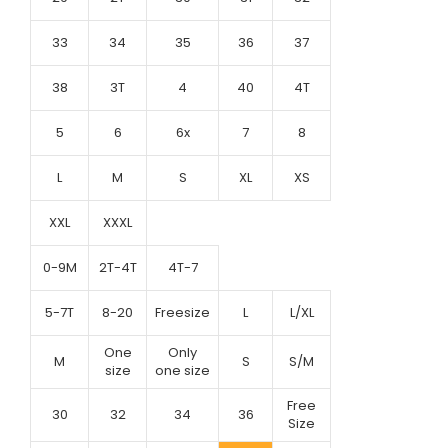
33
34
35
36
37
38
3T
4
40
4T
5
6
6x
7
8
L
M
S
XL
XS
XXL
XXXL
0-9M
2T-4T
4T-7
5-7T
8-20
Freesize
L
L/XL
One
Only
M
S
S/M
size
one size
Free
30
32
34
36
Size