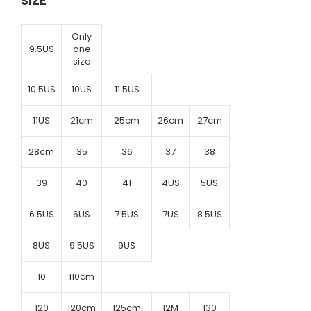
SIZE
Only
9.5US
one
size
10.5US
10US
11.5US
11US
21cm
25cm
26cm
27cm
28cm
35
36
37
38
39
40
41
4US
5US
6.5US
6US
7.5US
7US
8.5US
8US
9.5US
9US
10
110cm
120
120cm
125cm
12M
130