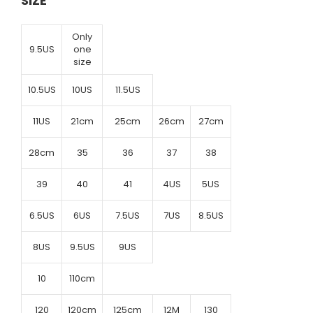
SIZE
Only
9.5US
one
size
10.5US
10US
11.5US
11US
21cm
25cm
26cm
27cm
28cm
35
36
37
38
39
40
41
4US
5US
6.5US
6US
7.5US
7US
8.5US
8US
9.5US
9US
10
110cm
120
120cm
125cm
12M
130