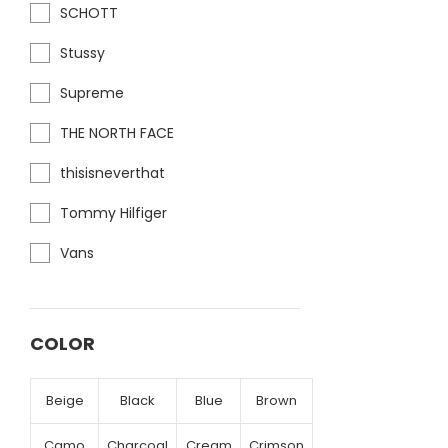
SCHOTT
Stussy
Supreme
THE NORTH FACE
thisisneverthat
Tommy Hilfiger
Vans
COLOR
Beige
Black
Blue
Brown
Camo
Charcoal
Cream
Crimson