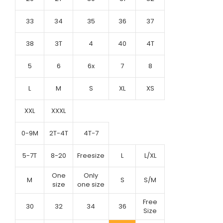
33
34
35
36
37
38
3T
4
40
4T
5
6
6x
7
8
L
M
S
XL
XS
XXL
XXXL
0-9M
2T-4T
4T-7
5-7T
8-20
Freesize
L
L/XL
One
Only
M
S
S/M
size
one size
Free
30
32
34
36
Size