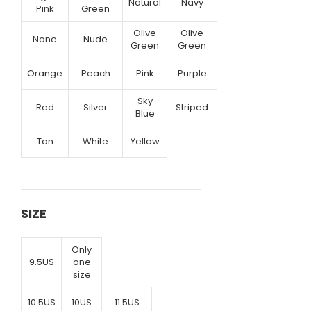
Natural
Navy
Pink
Green
Olive
Olive
None
Nude
Green
Green
Orange
Peach
Pink
Purple
Sky
Red
Silver
Striped
Blue
Tan
White
Yellow
SIZE
Only
9.5US
one
size
10.5US
10US
11.5US