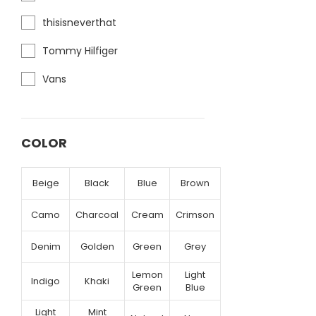
thisisneverthat
Tommy Hilfiger
Vans
COLOR
Beige
Black
Blue
Brown
Camo
Charcoal
Cream
Crimson
Denim
Golden
Green
Grey
Lemon
Light
Indigo
Khaki
Green
Blue
Light
Mint