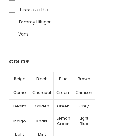
thisisneverthat
Tommy Hilfiger
Vans
COLOR
Beige
Black
Blue
Brown
Camo
Charcoal
Cream
Crimson
Denim
Golden
Green
Grey
Lemon
Light
Indigo
Khaki
Green
Blue
Light
Mint