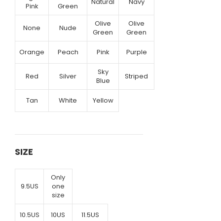
Natural
Navy
Pink
Green
Olive
Olive
None
Nude
Green
Green
Orange
Peach
Pink
Purple
Sky
Red
Silver
Striped
Blue
Tan
White
Yellow
SIZE
Only
9.5US
one
size
10.5US
10US
11.5US