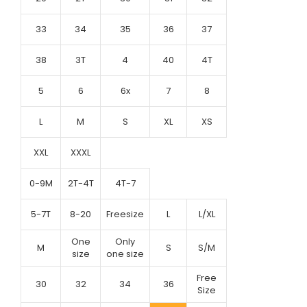
33
34
35
36
37
38
3T
4
40
4T
5
6
6x
7
8
L
M
S
XL
XS
XXL
XXXL
0-9M
2T-4T
4T-7
5-7T
8-20
Freesize
L
L/XL
One
Only
M
S
S/M
size
one size
Free
30
32
34
36
Size