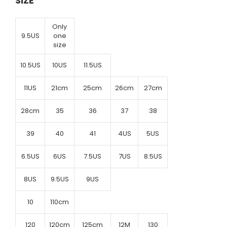
SIZE
Only
9.5US
one
size
10.5US
10US
11.5US
11US
21cm
25cm
26cm
27cm
28cm
35
36
37
38
39
40
41
4US
5US
6.5US
6US
7.5US
7US
8.5US
8US
9.5US
9US
10
110cm
120
120cm
125cm
12M
130