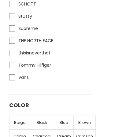
SCHOTT
Stussy
Supreme
THE NORTH FACE
thisisneverthat
Tommy Hilfiger
Vans
COLOR
Beige
Black
Blue
Brown
Camo
Charcoal
Cream
Crimson