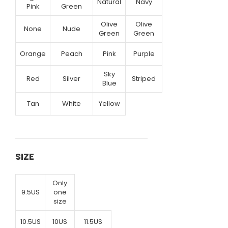
Natural
Navy
Pink
Green
Olive
Olive
None
Nude
Green
Green
Orange
Peach
Pink
Purple
Sky
Red
Silver
Striped
Blue
Tan
White
Yellow
SIZE
Only
9.5US
one
size
10.5US
10US
11.5US