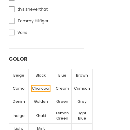
thisisneverthat
Tommy Hilfiger
Vans
COLOR
Beige
Black
Blue
Brown
Camo
Charcoal
Cream
Crimson
Denim
Golden
Green
Grey
Lemon
Light
Indigo
Khaki
Green
Blue
Light
Mint