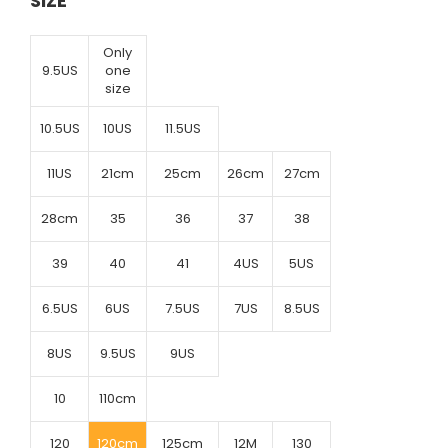
SIZE
Only
9.5US
one
size
10.5US
10US
11.5US
11US
21cm
25cm
26cm
27cm
28cm
35
36
37
38
39
40
41
4US
5US
6.5US
6US
7.5US
7US
8.5US
8US
9.5US
9US
10
110cm
120
120cm
125cm
12M
130