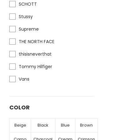
SCHOTT
Stussy
Supreme
THE NORTH FACE
thisisneverthat
Tommy Hilfiger
Vans
COLOR
Beige
Black
Blue
Brown
Camo
Charcoal
Cream
Crimson