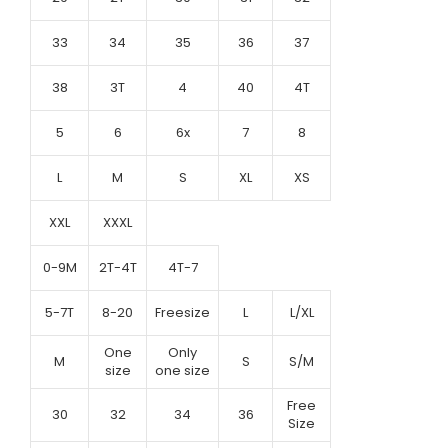
33
34
35
36
37
38
3T
4
40
4T
5
6
6x
7
8
L
M
S
XL
XS
XXL
XXXL
0-9M
2T-4T
4T-7
5-7T
8-20
Freesize
L
L/XL
One
Only
M
S
S/M
size
one size
Free
30
32
34
36
Size