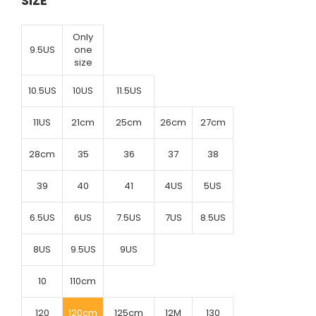
SIZE
Only
9.5US
one
size
10.5US
10US
11.5US
11US
21cm
25cm
26cm
27cm
28cm
35
36
37
38
39
40
41
4US
5US
6.5US
6US
7.5US
7US
8.5US
8US
9.5US
9US
10
110cm
120
120cm
125cm
12M
130