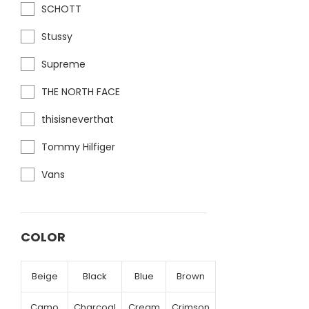
SCHOTT
Stussy
Supreme
THE NORTH FACE
thisisneverthat
Tommy Hilfiger
Vans
COLOR
Beige
Black
Blue
Brown
Camo
Charcoal
Cream
Crimson