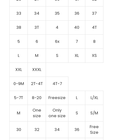
33
34
35
36
37
38
3T
4
40
4T
5
6
6x
7
8
L
M
S
XL
XS
XXL
XXXL
0-9M
2T-4T
4T-7
5-7T
8-20
Freesize
L
L/XL
One
Only
M
S
S/M
size
one size
Free
30
32
34
36
Size