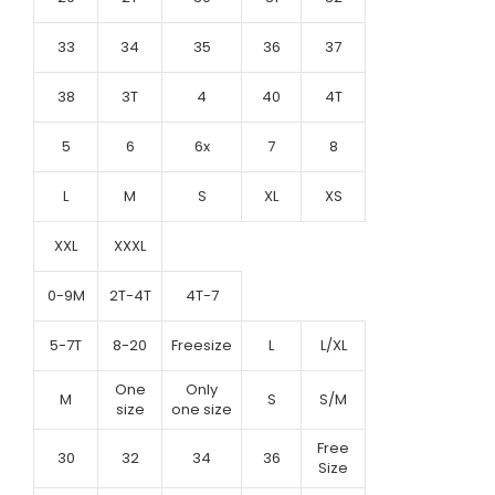
33
34
35
36
37
38
3T
4
40
4T
5
6
6x
7
8
L
M
S
XL
XS
XXL
XXXL
0-9M
2T-4T
4T-7
5-7T
8-20
Freesize
L
L/XL
One
Only
M
S
S/M
size
one size
Free
30
32
34
36
Size