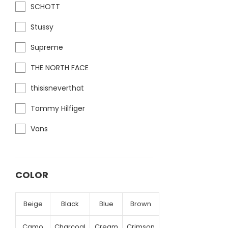
SCHOTT
Stussy
Supreme
THE NORTH FACE
thisisneverthat
Tommy Hilfiger
Vans
COLOR
Beige
Black
Blue
Brown
Camo
Charcoal
Cream
Crimson