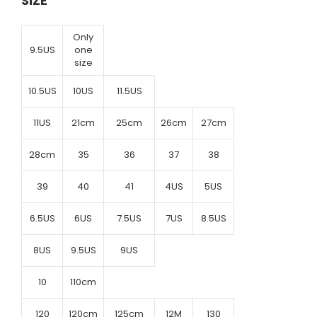
SIZE
Only
9.5US
one
size
10.5US
10US
11.5US
11US
21cm
25cm
26cm
27cm
28cm
35
36
37
38
39
40
41
4US
5US
6.5US
6US
7.5US
7US
8.5US
8US
9.5US
9US
10
110cm
120
120cm
125cm
12M
130