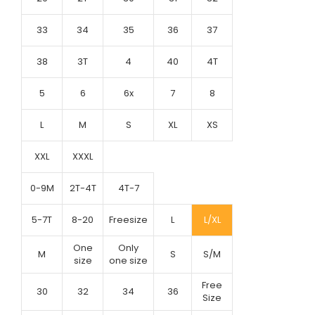
33
34
35
36
37
38
3T
4
40
4T
5
6
6x
7
8
L
M
S
XL
XS
XXL
XXXL
0-9M
2T-4T
4T-7
5-7T
8-20
Freesize
L
L/XL
One
Only
M
S
S/M
size
one size
Free
30
32
34
36
Size