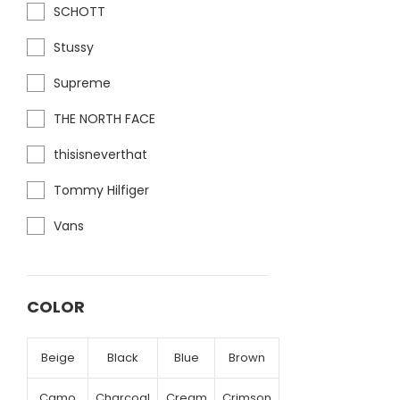
SCHOTT
Stussy
Supreme
THE NORTH FACE
thisisneverthat
Tommy Hilfiger
Vans
COLOR
Beige
Black
Blue
Brown
Camo
Charcoal
Cream
Crimson