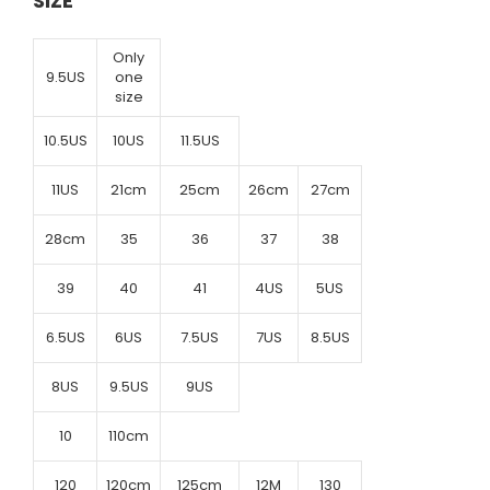
SIZE
Only
9.5US
one
size
10.5US
10US
11.5US
11US
21cm
25cm
26cm
27cm
28cm
35
36
37
38
39
40
41
4US
5US
6.5US
6US
7.5US
7US
8.5US
8US
9.5US
9US
10
110cm
120
120cm
125cm
12M
130