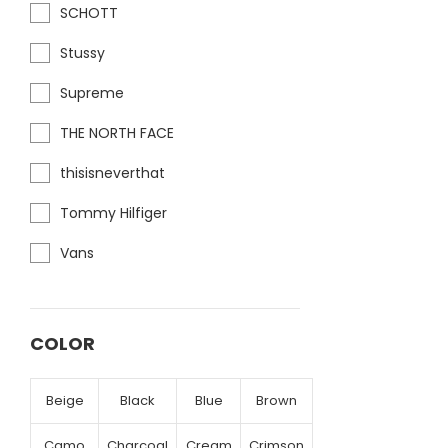
SCHOTT
Stussy
Supreme
THE NORTH FACE
thisisneverthat
Tommy Hilfiger
Vans
COLOR
Beige
Black
Blue
Brown
Camo
Charcoal
Cream
Crimson