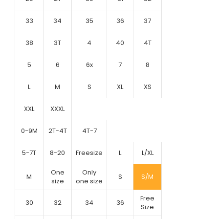
33
34
35
36
37
38
3T
4
40
4T
5
6
6x
7
8
L
M
S
XL
XS
XXL
XXXL
0-9M
2T-4T
4T-7
5-7T
8-20
Freesize
L
L/XL
One
Only
M
S
S/M
size
one size
Free
30
32
34
36
Size