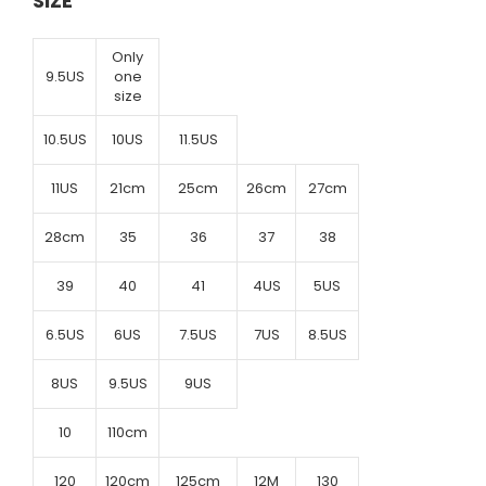
SIZE
Only
9.5US
one
size
10.5US
10US
11.5US
11US
21cm
25cm
26cm
27cm
28cm
35
36
37
38
39
40
41
4US
5US
6.5US
6US
7.5US
7US
8.5US
8US
9.5US
9US
10
110cm
120
120cm
125cm
12M
130