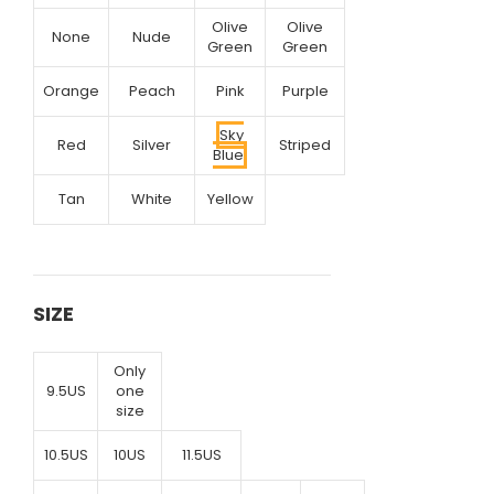
Olive
Olive
None
Nude
Green
Green
Orange
Peach
Pink
Purple
Sky
Red
Silver
Striped
Blue
Tan
White
Yellow
SIZE
Only
9.5US
one
size
10.5US
10US
11.5US