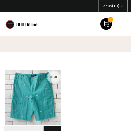
ภาษา(TH)