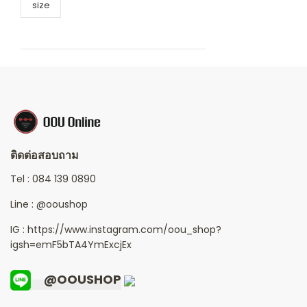
size
ติดต่อสอบถาม
Tel :
084 139 0890
Line :
@ooushop
IG : https://www.instagram.com/oou_shop?
igsh=emF5bTA4YmExcjEx
@OOUSHOP