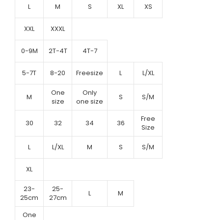
L
M
S
XL
XS
XXL
XXXL
0-9M
2T-4T
4T-7
5-7T
8-20
Freesize
L
L/XL
One
Only
M
S
S/M
size
one size
Free
30
32
34
36
Size
L
L/XL
M
S
S/M
XL
23-
25-
L
M
25cm
27cm
One