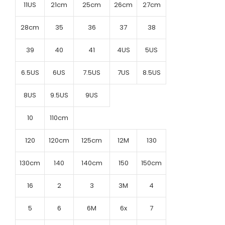
11US
21cm
25cm
26cm
27cm
28cm
35
36
37
38
39
40
41
4US
5US
6.5US
6US
7.5US
7US
8.5US
8US
9.5US
9US
10
110cm
120
120cm
125cm
12M
130
130cm
140
140cm
150
150cm
16
2
3
3M
4
5
6
6M
6x
7