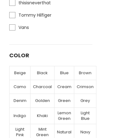
thisisneverthat
Tommy Hilfiger
Vans
COLOR
Beige
Black
Blue
Brown
Camo
Charcoal
Cream
Crimson
Denim
Golden
Green
Grey
Lemon
Light
Indigo
Khaki
Green
Blue
Light
Mint
Natural
Navy
Pink
Green