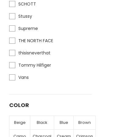
SCHOTT
Stussy
Supreme
THE NORTH FACE
thisisneverthat
Tommy Hilfiger
Vans
COLOR
Beige
Black
Blue
Brown
Camo
Charcoal
Cream
Crimson