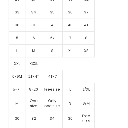
33
34
35
36
37
38
3T
4
40
4T
5
6
6x
7
8
L
M
S
XL
XS
XXL
XXXL
0-9M
2T-4T
4T-7
5-7T
8-20
Freesize
L
L/XL
One
Only
M
S
S/M
size
one size
Free
30
32
34
36
Size