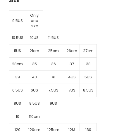
SIZE
Only
9.5US
one
size
10.5US
10US
11.5US
11US
21cm
25cm
26cm
27cm
28cm
35
36
37
38
39
40
41
4US
5US
6.5US
6US
7.5US
7US
8.5US
8US
9.5US
9US
10
110cm
120
120cm
125cm
12M
130