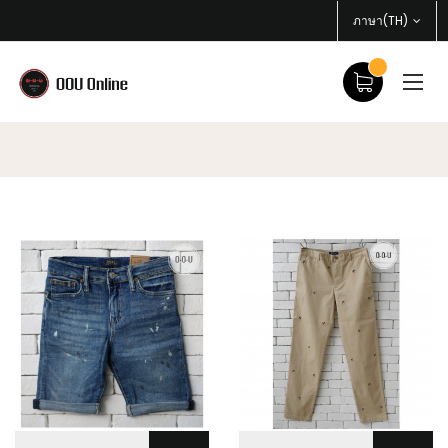
ภาษา(TH)