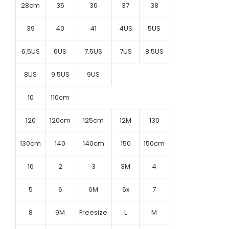
28cm
35
36
37
38
39
40
41
4US
5US
6.5US
6US
7.5US
7US
8.5US
8US
9.5US
9US
10
110cm
120
120cm
125cm
12M
130
130cm
140
140cm
150
150cm
16
2
3
3M
4
5
6
6M
6x
7
8
9M
Freesize
L
M