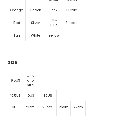
Orange
Peach
Pink
Purple
Sky
Red
Silver
Striped
Blue
Tan
White
Yellow
SIZE
Only
9.5US
one
size
10.5US
10US
11.5US
11US
21cm
25cm
26cm
27cm