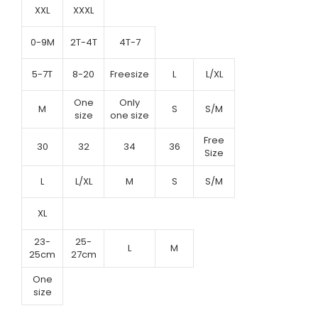
XXL
XXXL
0-9M
2T-4T
4T-7
5-7T
8-20
Freesize
L
L/XL
One
Only
M
S
S/M
size
one size
Free
30
32
34
36
Size
L
L/XL
M
S
S/M
XL
23-
25-
L
M
25cm
27cm
One
size