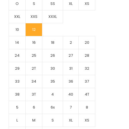
O
S
SS
XL
XS
XXL
XXS
XXXL
10
12
14
16
18
2
20
24
25
26
27
28
29
2T
30
31
32
33
34
35
36
37
38
3T
4
40
4T
5
6
6x
7
8
L
M
S
XL
XS