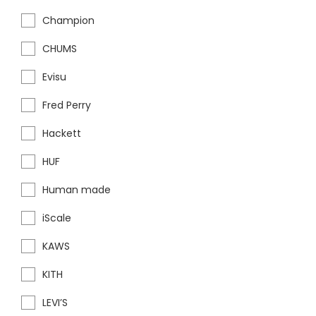
Champion
CHUMS
Evisu
Fred Perry
Hackett
HUF
Human made
iScale
KAWS
KITH
LEVI’S