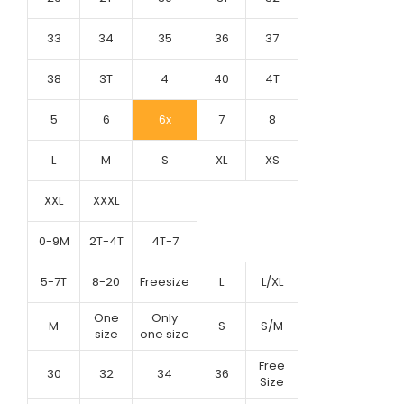
33
34
35
36
37
38
3T
4
40
4T
5
6
6x
7
8
L
M
S
XL
XS
XXL
XXXL
0-9M
2T-4T
4T-7
5-7T
8-20
Freesize
L
L/XL
One
Only
M
S
S/M
size
one size
Free
30
32
34
36
Size