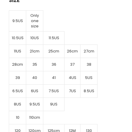
SIZE
Only
9.5US
one
size
10.5US
10US
11.5US
11US
21cm
25cm
26cm
27cm
28cm
35
36
37
38
39
40
41
4US
5US
6.5US
6US
7.5US
7US
8.5US
8US
9.5US
9US
10
110cm
120
120cm
125cm
12M
130