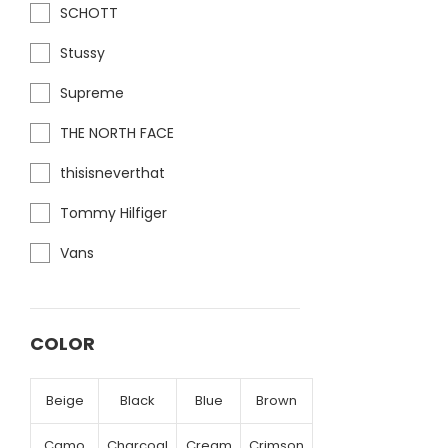
SCHOTT
Stussy
Supreme
THE NORTH FACE
thisisneverthat
Tommy Hilfiger
Vans
COLOR
Beige
Black
Blue
Brown
Camo
Charcoal
Cream
Crimson