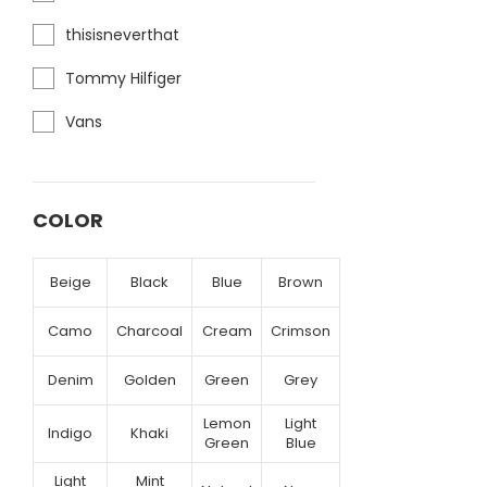
thisisneverthat
Tommy Hilfiger
Vans
COLOR
Beige
Black
Blue
Brown
Camo
Charcoal
Cream
Crimson
Denim
Golden
Green
Grey
Lemon
Light
Indigo
Khaki
Green
Blue
Light
Mint