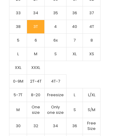
33
34
35
36
37
38
3T
4
40
4T
5
6
6x
7
8
L
M
S
XL
XS
XXL
XXXL
0-9M
2T-4T
4T-7
5-7T
8-20
Freesize
L
L/XL
One
Only
M
S
S/M
size
one size
Free
30
32
34
36
Size