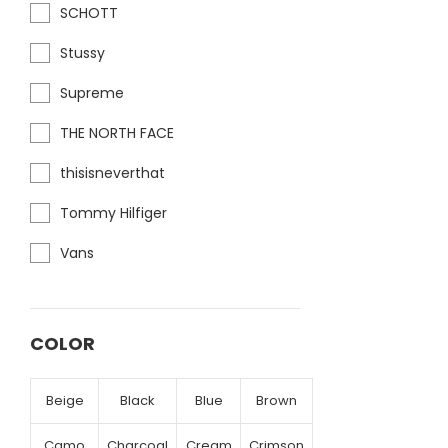
SCHOTT
Stussy
Supreme
THE NORTH FACE
thisisneverthat
Tommy Hilfiger
Vans
COLOR
Beige
Black
Blue
Brown
Camo
Charcoal
Cream
Crimson