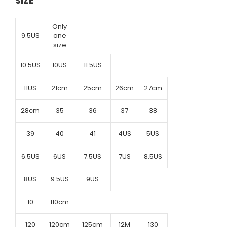
SIZE
Only
9.5US
one
size
10.5US
10US
11.5US
11US
21cm
25cm
26cm
27cm
28cm
35
36
37
38
39
40
41
4US
5US
6.5US
6US
7.5US
7US
8.5US
8US
9.5US
9US
10
110cm
120
120cm
125cm
12M
130