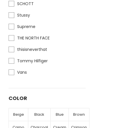
SCHOTT
Stussy
Supreme
THE NORTH FACE
thisisneverthat
Tommy Hilfiger
Vans
COLOR
Beige
Black
Blue
Brown
Camo
Charcoal
Cream
Crimson