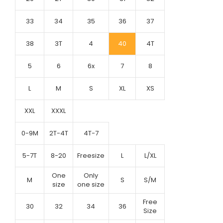
33
34
35
36
37
38
3T
4
40
4T
5
6
6x
7
8
L
M
S
XL
XS
XXL
XXXL
0-9M
2T-4T
4T-7
5-7T
8-20
Freesize
L
L/XL
One
Only
M
S
S/M
size
one size
Free
30
32
34
36
Size