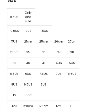
SIZE
Only
9.5US
one
size
10.5US
10US
11.5US
11US
21cm
25cm
26cm
27cm
28cm
35
36
37
38
39
40
41
4US
5US
6.5US
6US
7.5US
7US
8.5US
8US
9.5US
9US
10
110cm
120
120cm
125cm
12M
130