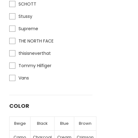
SCHOTT
Stussy
Supreme
THE NORTH FACE
thisisneverthat
Tommy Hilfiger
Vans
COLOR
Beige
Black
Blue
Brown
Camo
Charcoal
Cream
Crimson