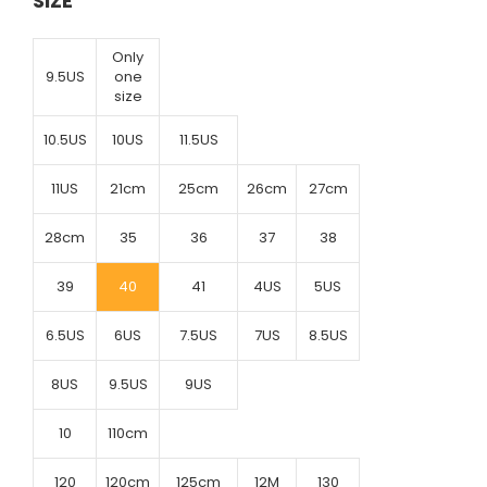
SIZE
Only
9.5US
one
size
10.5US
10US
11.5US
11US
21cm
25cm
26cm
27cm
28cm
35
36
37
38
39
40
41
4US
5US
6.5US
6US
7.5US
7US
8.5US
8US
9.5US
9US
10
110cm
120
120cm
125cm
12M
130