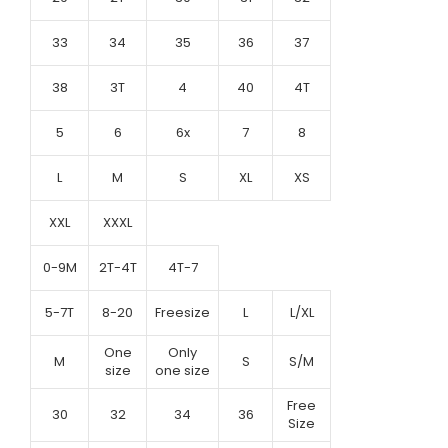
33
34
35
36
37
38
3T
4
40
4T
5
6
6x
7
8
L
M
S
XL
XS
XXL
XXXL
0-9M
2T-4T
4T-7
5-7T
8-20
Freesize
L
L/XL
One
Only
M
S
S/M
size
one size
Free
30
32
34
36
Size