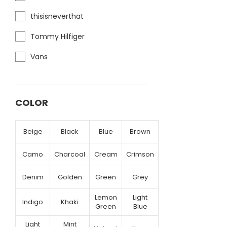
thisisneverthat
Tommy Hilfiger
Vans
COLOR
Beige
Black
Blue
Brown
Camo
Charcoal
Cream
Crimson
Denim
Golden
Green
Grey
Lemon
Light
Indigo
Khaki
Green
Blue
Light
Mint