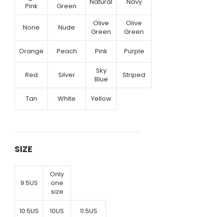
Natural
Navy
Pink
Green
Olive
Olive
None
Nude
Green
Green
Orange
Peach
Pink
Purple
Sky
Red
Silver
Striped
Blue
Tan
White
Yellow
SIZE
Only
9.5US
one
size
10.5US
10US
11.5US