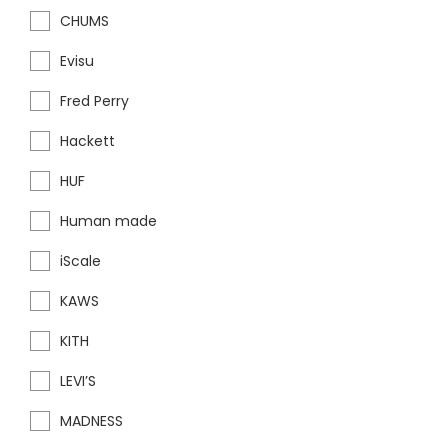
CHUMS
Evisu
Fred Perry
Hackett
HUF
Human made
iScale
KAWS
KITH
LEVI’S
MADNESS