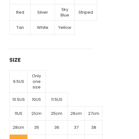
Sky
Red
Silver
Striped
Blue
Tan
White
Yellow
SIZE
Only
9.5US
one
size
10.5US
10US
11.5US
11US
21cm
25cm
26cm
27cm
28cm
35
36
37
38