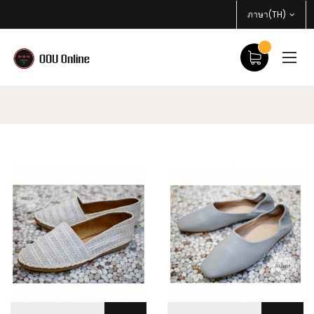
ภาษา(TH)