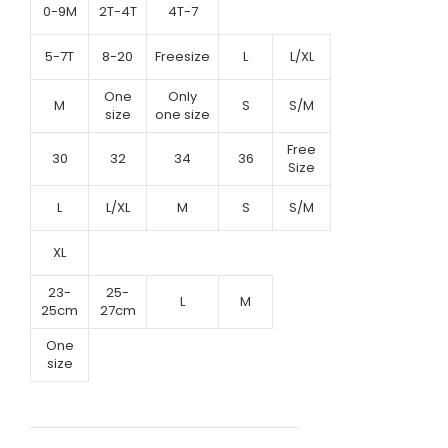
0-9M
2T-4T
4T-7
5-7T
8-20
Freesize
L
L/XL
One
Only
M
S
S/M
size
one size
Free
30
32
34
36
Size
L
L/XL
M
S
S/M
XL
23-
25-
L
M
25cm
27cm
One
size