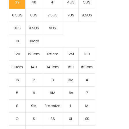
39
40
41
4US
5US
6.5US
6US
7.5US
7US
8.5US
8US
9.5US
9US
10
110cm
120
120cm
125cm
12M
130
130cm
140
140cm
150
150cm
16
2
3
3M
4
5
6
6M
6x
7
8
9M
Freesize
L
M
O
S
SS
XL
XS