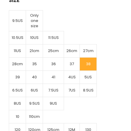
SIZE
Only
9.5US
one
size
10.5US
10US
11.5US
11US
21cm
25cm
26cm
27cm
28cm
35
36
37
38
39
40
41
4US
5US
6.5US
6US
7.5US
7US
8.5US
8US
9.5US
9US
10
110cm
120
120cm
125cm
12M
130