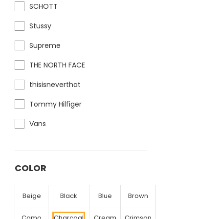
SCHOTT
Stussy
Supreme
THE NORTH FACE
thisisneverthat
Tommy Hilfiger
Vans
COLOR
Beige
Black
Blue
Brown
Camo
Charcoal
Cream
Crimson