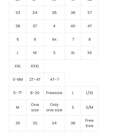
33
34
35
36
37
38
3T
4
40
4T
5
6
6x
7
8
L
M
S
XL
XS
XXL
XXXL
0-9M
2T-4T
4T-7
5-7T
8-20
Freesize
L
L/XL
One
Only
M
S
S/M
size
one size
Free
30
32
34
36
Size