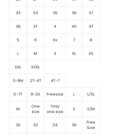
33
34
35
36
37
38
3T
4
40
4T
5
6
6x
7
8
L
M
S
XL
XS
XXL
XXXL
0-9M
2T-4T
4T-7
5-7T
8-20
Freesize
L
L/XL
One
Only
M
S
S/M
size
one size
Free
30
32
34
36
Size