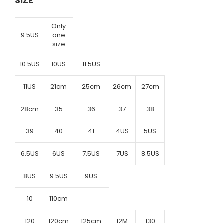
SIZE
Only
9.5US
one
size
10.5US
10US
11.5US
11US
21cm
25cm
26cm
27cm
28cm
35
36
37
38
39
40
41
4US
5US
6.5US
6US
7.5US
7US
8.5US
8US
9.5US
9US
10
110cm
120
120cm
125cm
12M
130