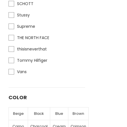
SCHOTT
Stussy
Supreme
THE NORTH FACE
thisisneverthat
Tommy Hilfiger
Vans
COLOR
Beige
Black
Blue
Brown
Camo
Charcoal
Cream
Crimson