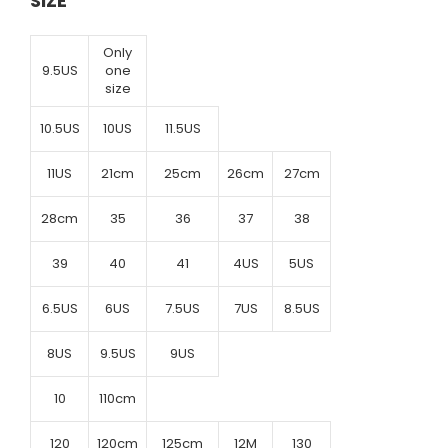
SIZE
Only
9.5US
one
size
10.5US
10US
11.5US
11US
21cm
25cm
26cm
27cm
28cm
35
36
37
38
39
40
41
4US
5US
6.5US
6US
7.5US
7US
8.5US
8US
9.5US
9US
10
110cm
120
120cm
125cm
12M
130