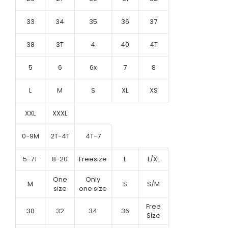
33
34
35
36
37
38
3T
4
40
4T
5
6
6x
7
8
L
M
S
XL
XS
XXL
XXXL
0-9M
2T-4T
4T-7
5-7T
8-20
Freesize
L
L/XL
One
Only
M
S
S/M
size
one size
Free
30
32
34
36
Size