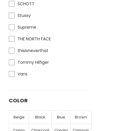
SCHOTT
Stussy
Supreme
THE NORTH FACE
thisisneverthat
Tommy Hilfiger
Vans
COLOR
Beige
Black
Blue
Brown
Camo
Charcoal
Cream
Crimson