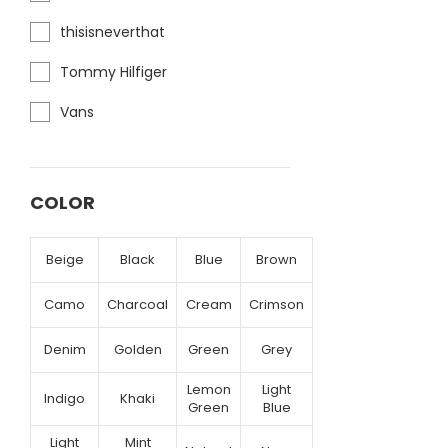
thisisneverthat
Tommy Hilfiger
Vans
COLOR
Beige
Black
Blue
Brown
Camo
Charcoal
Cream
Crimson
Denim
Golden
Green
Grey
Lemon
Light
Indigo
Khaki
Green
Blue
Light
Mint