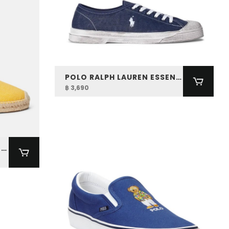
POLO RALPH LAUREN ESSENCE 100 CANVAS CAP-TOE SNEAKER
฿ 3,690
POLO RALPH LAUREN CEVIO WASHED CANVAS ESPADRILLE