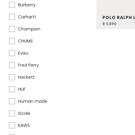
Burberry
Carhartt
฿ 3,890
Champion
CHUMS
Evisu
Fred Perry
Hackett
HUF
Human made
iScale
KAWS