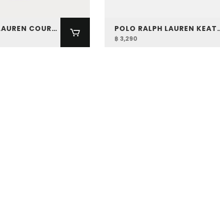
POLO RALPH LAUREN COURT LEATHER & CANVAS TRAINER
POLO RALPH LAUREN K
฿ 3,290