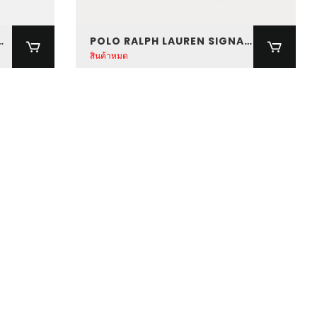
EATON PONY SNEAKER
POLO RALPH LAUREN SIGNATURE PONY SLIDE
สินค้าหมด