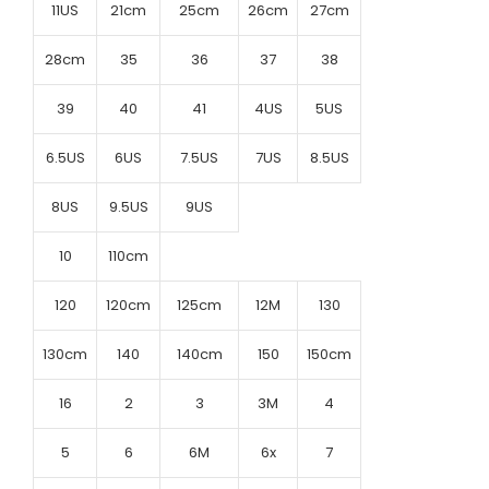
11US
21cm
25cm
26cm
27cm
28cm
35
36
37
38
39
40
41
4US
5US
6.5US
6US
7.5US
7US
8.5US
8US
9.5US
9US
10
110cm
120
120cm
125cm
12M
130
130cm
140
140cm
150
150cm
16
2
3
3M
4
5
6
6M
6x
7