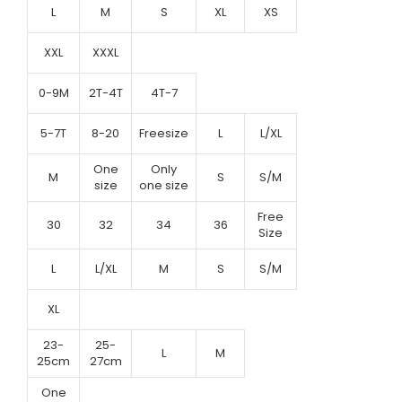
L
M
S
XL
XS
XXL
XXXL
0-9M
2T-4T
4T-7
5-7T
8-20
Freesize
L
L/XL
One
Only
M
S
S/M
size
one size
Free
30
32
34
36
Size
L
L/XL
M
S
S/M
XL
23-
25-
L
M
25cm
27cm
One