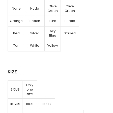
Olive
Olive
None
Nude
Green
Green
Orange
Peach
Pink
Purple
Sky
Red
Silver
Striped
Blue
Tan
White
Yellow
SIZE
Only
9.5US
one
size
10.5US
10US
11.5US