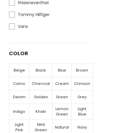
thisisneverthat
Tommy Hilfiger
Vans
COLOR
Beige
Black
Blue
Brown
Camo
Charcoal
Cream
Crimson
Denim
Golden
Green
Grey
Lemon
Light
Indigo
Khaki
Green
Blue
Light
Mint
Natural
Navy
Pink
Green