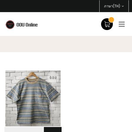
ภาษา(TH)