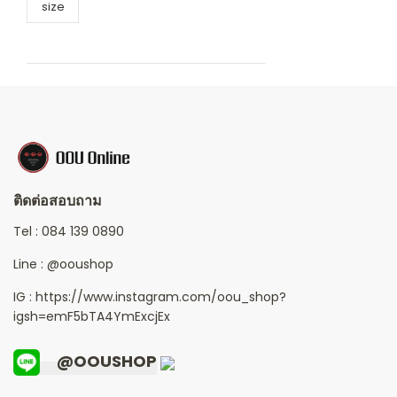
size
ติดต่อสอบถาม
Tel :
084 139 0890
Line :
@ooushop
IG : https://www.instagram.com/oou_shop?
igsh=emF5bTA4YmExcjEx
@OOUSHOP