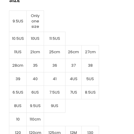
SIZE
Only
9.5US
one
size
10.5US
10US
11.5US
11US
21cm
25cm
26cm
27cm
28cm
35
36
37
38
39
40
41
4US
5US
6.5US
6US
7.5US
7US
8.5US
8US
9.5US
9US
10
110cm
120
120cm
125cm
12M
130