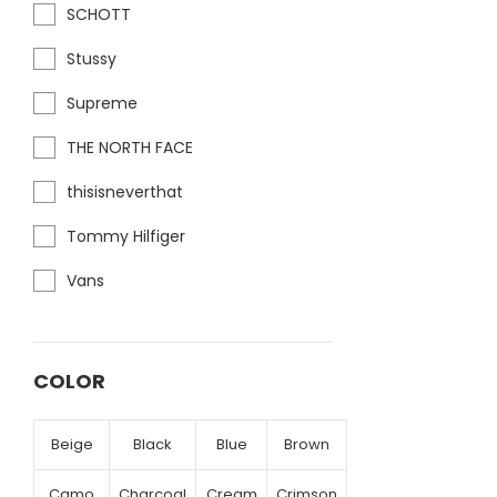
SCHOTT
Stussy
Supreme
THE NORTH FACE
thisisneverthat
Tommy Hilfiger
Vans
COLOR
Beige
Black
Blue
Brown
Camo
Charcoal
Cream
Crimson