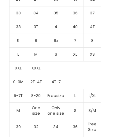
33
34
35
36
37
38
3T
4
40
4T
5
6
6x
7
8
L
M
S
XL
XS
XXL
XXXL
0-9M
2T-4T
4T-7
5-7T
8-20
Freesize
L
L/XL
One
Only
M
S
S/M
size
one size
Free
30
32
34
36
Size